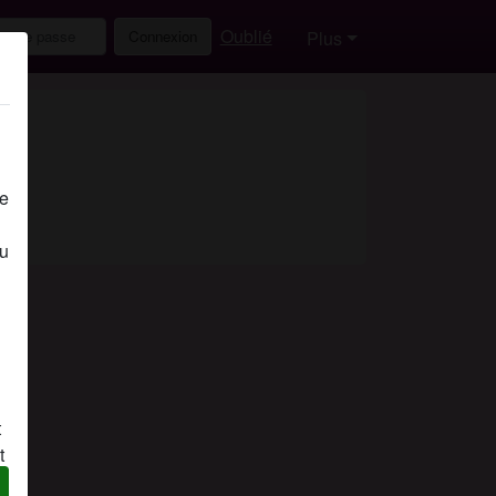
Oublié
Connexion
Plus
de
eu
t
t