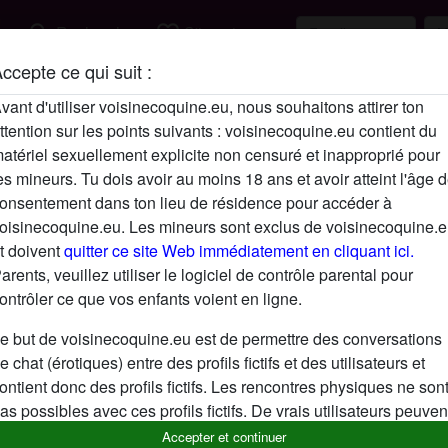
search
favorite_border
Rechercher
S'inscrire
ccepte ce qui suit :
Description
vant d'utiliser voisinecoquine.eu, nous souhaitons attirer ton
ttention sur les points suivants : voisinecoquine.eu contient du
N'a pas encore saisi de description
atériel sexuellement explicite non censuré et inapproprié pour
Cherche
es mineurs. Tu dois avoir au moins 18 ans et avoir atteint l'âge 
onsentement dans ton lieu de résidence pour accéder à
N'a spécifié aucune préférence
oisinecoquine.eu. Les mineurs sont exclus de voisinecoquine.
t doivent
quitter ce site Web immédiatement en cliquant ici.
arents, veuillez utiliser le logiciel de contrôle parental pour
ontrôler ce que vos enfants voient en ligne.
e but de voisinecoquine.eu est de permettre des conversations
e chat (érotiques) entre des profils fictifs et des utilisateurs et
ontient donc des profils fictifs. Les rencontres physiques ne son
as possibles avec ces profils fictifs. De vrais utilisateurs peuven
galement être trouvés sur le site Web. Afin de différencier ces
Accepter et continuer