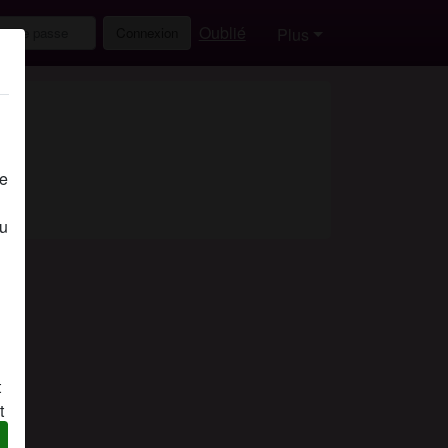
Oublié
Connexion
Plus
de
eu
t
t