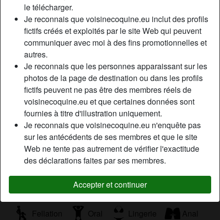
le télécharger.
Relation:
Célibataire
Je reconnais que voisinecoquine.eu inclut des profils
Couleur des cheveux:
Brunette
fictifs créés et exploités par le site Web qui peuvent
Couleur des yeux:
Brun
communiquer avec moi à des fins promotionnelles et
Poids:
55 Kg
autres.
Je reconnais que les personnes apparaissant sur les
Description
photos de la page de destination ou dans les profils
person_pin
fictifs peuvent ne pas être des membres réels de
Coucou les mecs, je vous souhaite le bienvenue sur mon
voisinecoquine.eu et que certaines données sont
profil. Je suis une belle sexy brune divorcée qui a très
fournies à titre d'illustration uniquement.
envie de s’échapper dans les bras d’un homme tendre et
Je reconnais que voisinecoquine.eu n'enquête pas
coquine lors d’un plan q gratuit .
sur les antécédents de ses membres et que le site
Cherche
Web ne tente pas autrement de vérifier l'exactitude
des déclarations faites par ses membres.
Homme, Hétéro
Accepter et continuer
Tags
Fellation
Oral
Lingerie
Anal