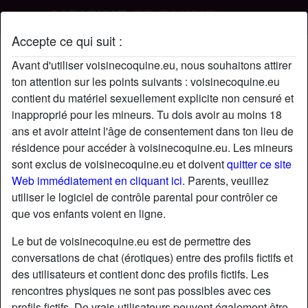
Accepte ce qui suit :
FrancineC's profil
Avant d'utiliser voisinecoquine.eu, nous souhaitons attirer
ton attention sur les points suivants : voisinecoquine.eu
contient du matériel sexuellement explicite non censuré et
inapproprié pour les mineurs. Tu dois avoir au moins 18
ans et avoir atteint l'âge de consentement dans ton lieu de
résidence pour accéder à voisinecoquine.eu. Les mineurs
sont exclus de voisinecoquine.eu et doivent
quitter ce site
Web immédiatement en cliquant ici.
Parents, veuillez
utiliser le logiciel de contrôle parental pour contrôler ce
que vos enfants voient en ligne.
Le but de voisinecoquine.eu est de permettre des
conversations de chat (érotiques) entre des profils fictifs et
des utilisateurs et contient donc des profils fictifs. Les
rencontres physiques ne sont pas possibles avec ces
star
chat
Ajouter
Discuter !
profils fictifs. De vrais utilisateurs peuvent également être