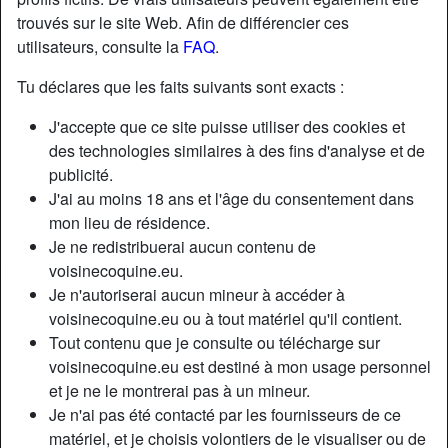
trouvés sur le site Web. Afin de différencier ces
utilisateurs, consulte la
FAQ
.
Tu déclares que les faits suivants sont exacts :
J'accepte que ce site puisse utiliser des cookies et
des technologies similaires à des fins d'analyse et de
publicité.
J'ai au moins 18 ans et l'âge du consentement dans
mon lieu de résidence.
Je ne redistribuerai aucun contenu de
voisinecoquine.eu.
Je n'autoriserai aucun mineur à accéder à
Nickname:
FrancineC
voisinecoquine.eu ou à tout matériel qu'il contient.
Âge:
38
Tout contenu que je consulte ou télécharge sur
Pays:
France
voisinecoquine.eu est destiné à mon usage personnel
Département:
Val-de-Marne
et je ne le montrerai pas à un mineur.
Sexe:
Femme
Je n'ai pas été contacté par les fournisseurs de ce
Sexualité:
Hétéro
matériel, et je choisis volontiers de le visualiser ou de