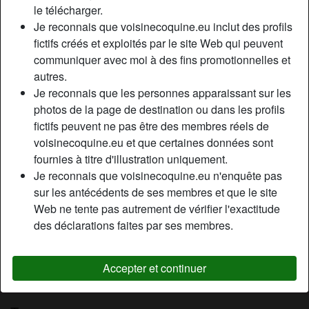
le télécharger.
Relation:
Célibataire
Je reconnais que voisinecoquine.eu inclut des profils
Couleur des cheveux:
Brunette
fictifs créés et exploités par le site Web qui peuvent
Couleur des yeux:
Bleu
communiquer avec moi à des fins promotionnelles et
Poids:
56 Kg
autres.
Épilé(e):
Oui
Je reconnais que les personnes apparaissant sur les
Fumeur(euse):
À l'occasion
photos de la page de destination ou dans les profils
fictifs peuvent ne pas être des membres réels de
voisinecoquine.eu et que certaines données sont
Description
person_pin
fournies à titre d'illustration uniquement.
Cherche relation avec un homme plus agé (30-40ans),
Je reconnais que voisinecoquine.eu n'enquête pas
j’aime les hommes avec de l’assurance et beaucoup de
sur les antécédents de ses membres et que le site
sympathie . J’aimerais entretenir sur du moyen terme cette
Web ne tente pas autrement de vérifier l'exactitude
relation… je suis libre et discrète.
des déclarations faites par ses membres.
Cherche
Accepter et continuer
Homme, Hétéro, Caucasien(ne), 26-35, 36-54