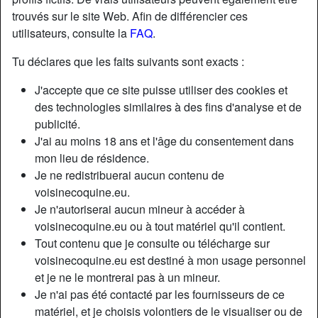
trouvés sur le site Web. Afin de différencier ces
utilisateurs, consulte la
FAQ
.
Tu déclares que les faits suivants sont exacts :
J'accepte que ce site puisse utiliser des cookies et
des technologies similaires à des fins d'analyse et de
publicité.
J'ai au moins 18 ans et l'âge du consentement dans
mon lieu de résidence.
Je ne redistribuerai aucun contenu de
voisinecoquine.eu.
Je n'autoriserai aucun mineur à accéder à
Nickname:
RosyLaurine
voisinecoquine.eu ou à tout matériel qu'il contient.
Âge:
28
Tout contenu que je consulte ou télécharge sur
Pays:
France
voisinecoquine.eu est destiné à mon usage personnel
Département:
Tarn-et-Garonne
et je ne le montrerai pas à un mineur.
Sexe:
Femme
Je n'ai pas été contacté par les fournisseurs de ce
Sexualité:
Hétéro
matériel, et je choisis volontiers de le visualiser ou de