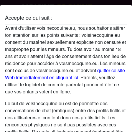
Accepte ce qui suit :
RosyLaurine's profil
Avant d'utiliser voisinecoquine.eu, nous souhaitons attirer
ton attention sur les points suivants : voisinecoquine.eu
contient du matériel sexuellement explicite non censuré et
inapproprié pour les mineurs. Tu dois avoir au moins 18
ans et avoir atteint l'âge de consentement dans ton lieu de
résidence pour accéder à voisinecoquine.eu. Les mineurs
sont exclus de voisinecoquine.eu et doivent
quitter ce site
Web immédiatement en cliquant ici.
Parents, veuillez
utiliser le logiciel de contrôle parental pour contrôler ce
que vos enfants voient en ligne.
Le but de voisinecoquine.eu est de permettre des
conversations de chat (érotiques) entre des profils fictifs et
des utilisateurs et contient donc des profils fictifs. Les
rencontres physiques ne sont pas possibles avec ces
star
chat
Ajouter
Discuter !
profils fictifs. De vrais utilisateurs peuvent également être