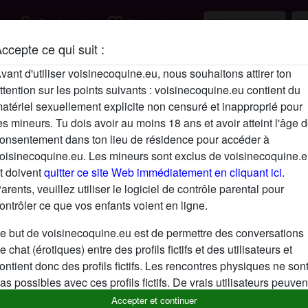
search
favorite_border
Rechercher
S'inscrire
ccepte ce qui suit :
Description
vant d'utiliser voisinecoquine.eu, nous souhaitons attirer ton
ttention sur les points suivants : voisinecoquine.eu contient du
N'a pas encore saisi de description
atériel sexuellement explicite non censuré et inapproprié pour
Cherche
es mineurs. Tu dois avoir au moins 18 ans et avoir atteint l'âge 
onsentement dans ton lieu de résidence pour accéder à
N'a spécifié aucune préférence
oisinecoquine.eu. Les mineurs sont exclus de voisinecoquine.
t doivent
quitter ce site Web immédiatement en cliquant ici.
arents, veuillez utiliser le logiciel de contrôle parental pour
ontrôler ce que vos enfants voient en ligne.
e but de voisinecoquine.eu est de permettre des conversations
e chat (érotiques) entre des profils fictifs et des utilisateurs et
ontient donc des profils fictifs. Les rencontres physiques ne son
as possibles avec ces profils fictifs. De vrais utilisateurs peuven
galement être trouvés sur le site Web. Afin de différencier ces
Accepter et continuer