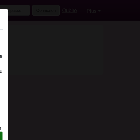
Oublié
Connexion
Plus
de
eu
t
t