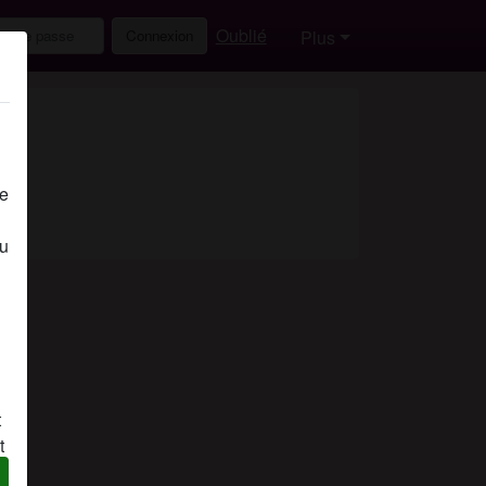
Oublié
Connexion
Plus
de
eu
t
t