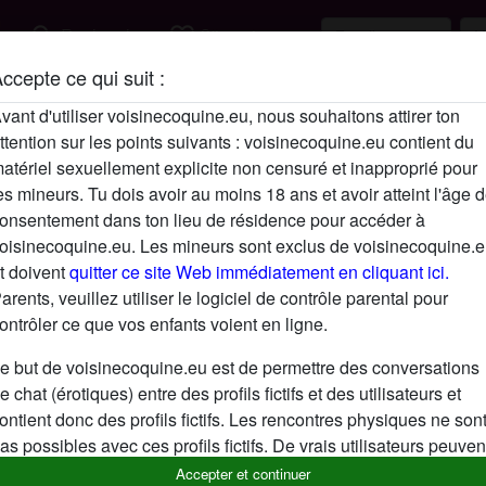
search
favorite_border
Rechercher
S'inscrire
ccepte ce qui suit :
Description
vant d'utiliser voisinecoquine.eu, nous souhaitons attirer ton
ttention sur les points suivants : voisinecoquine.eu contient du
N'a pas encore saisi de description
atériel sexuellement explicite non censuré et inapproprié pour
Cherche
es mineurs. Tu dois avoir au moins 18 ans et avoir atteint l'âge 
onsentement dans ton lieu de résidence pour accéder à
N'a spécifié aucune préférence
oisinecoquine.eu. Les mineurs sont exclus de voisinecoquine.
t doivent
quitter ce site Web immédiatement en cliquant ici.
arents, veuillez utiliser le logiciel de contrôle parental pour
ontrôler ce que vos enfants voient en ligne.
e but de voisinecoquine.eu est de permettre des conversations
e chat (érotiques) entre des profils fictifs et des utilisateurs et
ontient donc des profils fictifs. Les rencontres physiques ne son
as possibles avec ces profils fictifs. De vrais utilisateurs peuven
galement être trouvés sur le site Web. Afin de différencier ces
Accepter et continuer