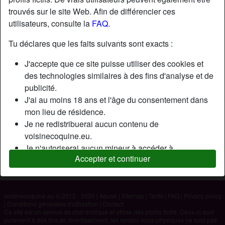
trouvés sur le site Web. Afin de différencier ces
utilisateurs, consulte la
FAQ
.
Nickname:
Pianou654
Âge:
28
Tu déclares que les faits suivants sont exacts :
Pays:
France
J'accepte que ce site puisse utiliser des cookies et
Département:
Paris
des technologies similaires à des fins d'analyse et de
Sexe:
Homme
publicité.
J'ai au moins 18 ans et l'âge du consentement dans
mon lieu de résidence.
Description
Je ne redistribuerai aucun contenu de
N'a pas encore saisi de description
voisinecoquine.eu.
Je n'autoriserai aucun mineur à accéder à
Cherche
Accepter et continuer
voisinecoquine.eu ou à tout matériel qu'il contient.
N'a spécifié aucune préférence
Tout contenu que je consulte ou télécharge sur
voisinecoquine.eu est destiné à mon usage personnel
et je ne le montrerai pas à un mineur.
voisinecoquine.eu © 2012 - 2026
|
Abuse
|
Sitemap
|
Tarifs
|
FAQ
|
Privacy policy
|
Conditions générales d'utilisation
|
Contact
Je n'ai pas été contacté par les fournisseurs de ce
Ce site est un service de chat érotique et utilise des profils fictifs. Ceux-ci sont
matériel, et je choisis volontiers de le visualiser ou de
purement à des fins de divertissement, les rendez-vous physiques ne sont pas