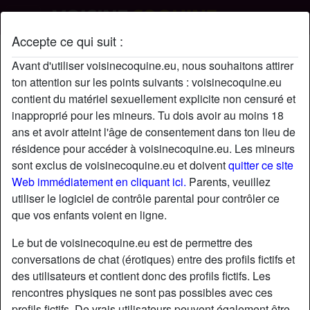
Accepte ce qui suit :
pianou654's profil
Avant d'utiliser voisinecoquine.eu, nous souhaitons attirer
ton attention sur les points suivants : voisinecoquine.eu
contient du matériel sexuellement explicite non censuré et
inapproprié pour les mineurs. Tu dois avoir au moins 18
ans et avoir atteint l'âge de consentement dans ton lieu de
résidence pour accéder à voisinecoquine.eu. Les mineurs
sont exclus de voisinecoquine.eu et doivent
quitter ce site
Web immédiatement en cliquant ici.
Parents, veuillez
utiliser le logiciel de contrôle parental pour contrôler ce
que vos enfants voient en ligne.
Le but de voisinecoquine.eu est de permettre des
conversations de chat (érotiques) entre des profils fictifs et
des utilisateurs et contient donc des profils fictifs. Les
rencontres physiques ne sont pas possibles avec ces
star
chat
Ajouter
Discuter !
profils fictifs. De vrais utilisateurs peuvent également être