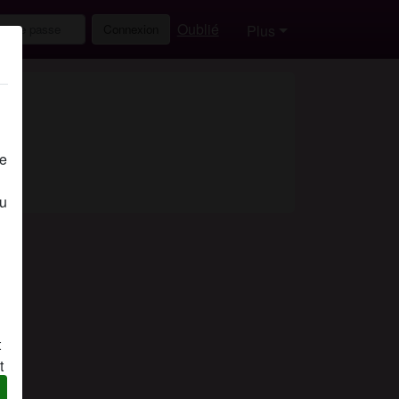
Oublié
Connexion
Plus
de
eu
t
t