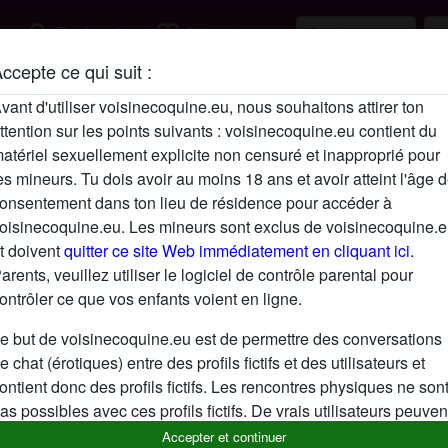
search
favorite_border
Rechercher
S'inscrire
ccepte ce qui suit :
Description
vant d'utiliser voisinecoquine.eu, nous souhaitons attirer ton
ttention sur les points suivants : voisinecoquine.eu contient du
N'a pas encore saisi de description
atériel sexuellement explicite non censuré et inapproprié pour
Cherche
es mineurs. Tu dois avoir au moins 18 ans et avoir atteint l'âge 
onsentement dans ton lieu de résidence pour accéder à
N'a spécifié aucune préférence
oisinecoquine.eu. Les mineurs sont exclus de voisinecoquine.
t doivent
quitter ce site Web immédiatement en cliquant ici.
arents, veuillez utiliser le logiciel de contrôle parental pour
ontrôler ce que vos enfants voient en ligne.
e but de voisinecoquine.eu est de permettre des conversations
e chat (érotiques) entre des profils fictifs et des utilisateurs et
ontient donc des profils fictifs. Les rencontres physiques ne son
as possibles avec ces profils fictifs. De vrais utilisateurs peuven
galement être trouvés sur le site Web. Afin de différencier ces
Accepter et continuer