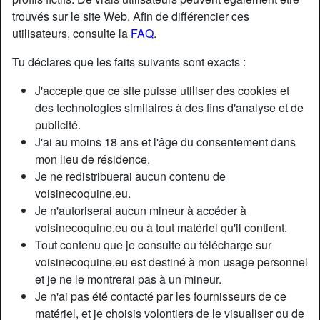
trouvés sur le site Web. Afin de différencier ces
utilisateurs, consulte la
FAQ
.
Tu déclares que les faits suivants sont exacts :
J'accepte que ce site puisse utiliser des cookies et
des technologies similaires à des fins d'analyse et de
publicité.
J'ai au moins 18 ans et l'âge du consentement dans
mon lieu de résidence.
Je ne redistribuerai aucun contenu de
voisinecoquine.eu.
Je n'autoriserai aucun mineur à accéder à
Nickname:
Highlightoftheday
voisinecoquine.eu ou à tout matériel qu'il contient.
Âge:
58
Tout contenu que je consulte ou télécharge sur
Pays:
France
voisinecoquine.eu est destiné à mon usage personnel
Département:
Paris
et je ne le montrerai pas à un mineur.
Sexe:
Femme
Je n'ai pas été contacté par les fournisseurs de ce
Sexualité:
Hétéro
matériel, et je choisis volontiers de le visualiser ou de