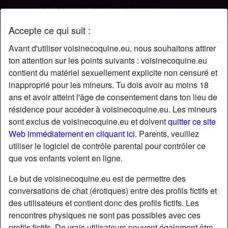
Accepte ce qui suit :
highlightoftheday's profil
Avant d'utiliser voisinecoquine.eu, nous souhaitons attirer
ton attention sur les points suivants : voisinecoquine.eu
contient du matériel sexuellement explicite non censuré et
inapproprié pour les mineurs. Tu dois avoir au moins 18
ans et avoir atteint l'âge de consentement dans ton lieu de
résidence pour accéder à voisinecoquine.eu. Les mineurs
sont exclus de voisinecoquine.eu et doivent
quitter ce site
Web immédiatement en cliquant ici.
Parents, veuillez
utiliser le logiciel de contrôle parental pour contrôler ce
que vos enfants voient en ligne.
Le but de voisinecoquine.eu est de permettre des
conversations de chat (érotiques) entre des profils fictifs et
des utilisateurs et contient donc des profils fictifs. Les
rencontres physiques ne sont pas possibles avec ces
star
chat
Ajouter
Discuter !
profils fictifs. De vrais utilisateurs peuvent également être