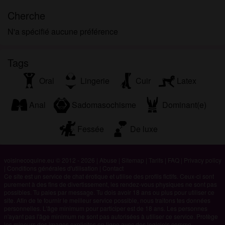
Cherche
N'a spécifié aucune préférence
Tags
Oral
Lingerie
Cuir
Latex
Anal
Sadomasochisme
Dominant(e)
Fessée
De luxe
voisinecoquine.eu © 2012 - 2026
|
Abuse
|
Sitemap
|
Tarifs
|
FAQ
|
Privacy policy
|
Conditions générales d'utilisation
|
Contact
Ce site est un service de chat érotique et utilise des profils fictifs. Ceux-ci sont
purement à des fins de divertissement, les rendez-vous physiques ne sont pas
possibles. Tu paies par message. Tu dois avoir 18 ans ou plus pour utiliser ce
site. Afin de te fournir le meilleur service possible, nous traitons tes données
personnelles. L'âge minimum pour participer est de 18 ans. Les personnes
n'ayant pas l'âge minimum ne sont pas autorisées à utiliser ce service. Protège
les mineurs des images explicites en ligne avec des logiciels comme