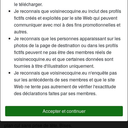
le télécharger.
Relation:
Célibataire
Je reconnais que voisinecoquine.eu inclut des profils
Couleur des cheveux:
Foncé
fictifs créés et exploités par le site Web qui peuvent
Taille:
165 cm
communiquer avec moi à des fins promotionnelles et
Poids:
52 Kg
autres.
Épilé(e):
Oui
Je reconnais que les personnes apparaissant sur les
Fumeur(euse):
À l'occasion
photos de la page de destination ou dans les profils
fictifs peuvent ne pas être des membres réels de
voisinecoquine.eu et que certaines données sont
Description
person_pin
fournies à titre d'illustration uniquement.
Salut à tous ! Je m’appelle Lola et je suis entièrement
Je reconnais que voisinecoquine.eu n'enquête pas
dispo pour un plan cul . Je suis une femme assez chaude
sur les antécédents de ses membres et que le site
pour qui le sexe n’a rien de tabou. Je pratique la sodomie
Web ne tente pas autrement de vérifier l'exactitude
sans complexe et je dois dire que j’aime ça. J’ai planté le
des déclarations faites par ses membres.
décor en intitulant mon profil: belle chatte rose car je suis
entièrement épilée. J’ai la peau assez claire et du coup
Accepter et continuer
mon chatte est bien rose, comme beaucoup d’homme
l’apprécie. Si vous êtes intéressé, contactez-moi pour un
plan cul sans prise de tête. Bises.