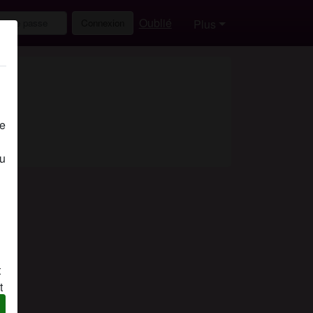
Oublié
Connexion
Plus
de
eu
t
t