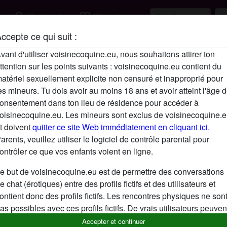
search
favorite_border
Rechercher
S'inscrire
ccepte ce qui suit :
Description
vant d'utiliser voisinecoquine.eu, nous souhaitons attirer ton
ttention sur les points suivants : voisinecoquine.eu contient du
N'a pas encore saisi de description
atériel sexuellement explicite non censuré et inapproprié pour
Cherche
es mineurs. Tu dois avoir au moins 18 ans et avoir atteint l'âge 
onsentement dans ton lieu de résidence pour accéder à
N'a spécifié aucune préférence
oisinecoquine.eu. Les mineurs sont exclus de voisinecoquine.
t doivent
quitter ce site Web immédiatement en cliquant ici.
arents, veuillez utiliser le logiciel de contrôle parental pour
ontrôler ce que vos enfants voient en ligne.
e but de voisinecoquine.eu est de permettre des conversations
e chat (érotiques) entre des profils fictifs et des utilisateurs et
ontient donc des profils fictifs. Les rencontres physiques ne son
as possibles avec ces profils fictifs. De vrais utilisateurs peuven
galement être trouvés sur le site Web. Afin de différencier ces
Accepter et continuer