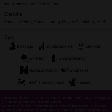
beaux mecs entre 20 et 25 ans.
Cherche
Homme, Hétéro, Caucasien(ne), Moyen-Oriental(e), 18-25
Tags
Massage
Jouets sexuels
Lingerie
Extérieur
Sans préservatif
Gorge profonde
Soumis(e)
Fétichisme des pieds
Fessée
voisinecoquine.eu © 2012 - 2026
|
Abuse
|
Sitemap
|
Tarifs
|
FAQ
|
Privacy policy
|
Conditions générales d'utilisation
|
Contact
Ce site est un service de chat érotique et utilise des profils fictifs. Ceux-ci sont
purement à des fins de divertissement, les rendez-vous physiques ne sont pas