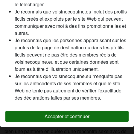
le télécharger.
Relation:
Célibataire
Je reconnais que voisinecoquine.eu inclut des profils
Couleur des cheveux:
Blonde
fictifs créés et exploités par le site Web qui peuvent
Couleur des yeux:
Vert
communiquer avec moi à des fins promotionnelles et
Taille:
169 cm
autres.
Épilé(e):
Oui
Je reconnais que les personnes apparaissant sur les
Fumeur(euse):
À l'occasion
photos de la page de destination ou dans les profils
fictifs peuvent ne pas être des membres réels de
voisinecoquine.eu et que certaines données sont
Description
person_pin
fournies à titre d'illustration uniquement.
Je suis une belle femme cougar et blonde adepte des
Je reconnais que voisinecoquine.eu n'enquête pas
plans d’un soir . Je suis une cougar sexy et coquine qui
sur les antécédents de ses membres et que le site
veut donc faire un plan coquin sans attendre avec un jeune
Web ne tente pas autrement de vérifier l'exactitude
célibataire qui a envie de prendre son pied sans aucune
des déclarations faites par ses membres.
contrainte. J’ai de quoi rendre fou de désir le plus jeune
des partenaires avec mes courbes superbes et mon
Accepter et continuer
expérience dans le domaine d’un plan cul dans la région.
Je ne suis donc pas une petite vierge effarouchée mais
bien une panthère en quête d’une rencontre sexe avec de