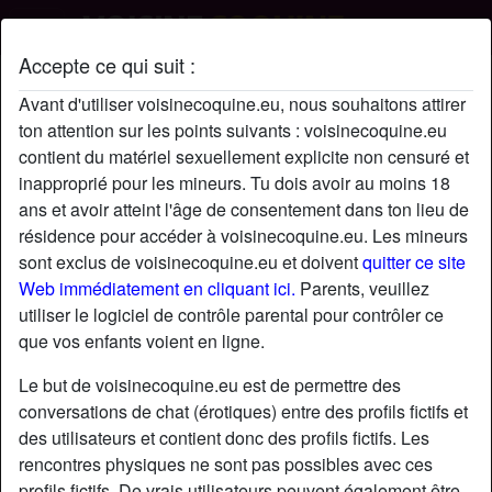
Accepte ce qui suit :
findmysensitivespot's profil
Avant d'utiliser voisinecoquine.eu, nous souhaitons attirer
ton attention sur les points suivants : voisinecoquine.eu
contient du matériel sexuellement explicite non censuré et
inapproprié pour les mineurs. Tu dois avoir au moins 18
ans et avoir atteint l'âge de consentement dans ton lieu de
résidence pour accéder à voisinecoquine.eu. Les mineurs
sont exclus de voisinecoquine.eu et doivent
quitter ce site
Web immédiatement en cliquant ici.
Parents, veuillez
utiliser le logiciel de contrôle parental pour contrôler ce
que vos enfants voient en ligne.
Le but de voisinecoquine.eu est de permettre des
conversations de chat (érotiques) entre des profils fictifs et
des utilisateurs et contient donc des profils fictifs. Les
rencontres physiques ne sont pas possibles avec ces
star
chat
Ajouter
Discuter !
profils fictifs. De vrais utilisateurs peuvent également être