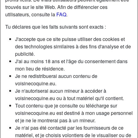
trouvés sur le site Web. Afin de différencier ces
utilisateurs, consulte la
FAQ
.
Tu déclares que les faits suivants sont exacts :
J'accepte que ce site puisse utiliser des cookies et
des technologies similaires à des fins d'analyse et de
publicité.
J'ai au moins 18 ans et l'âge du consentement dans
mon lieu de résidence.
Je ne redistribuerai aucun contenu de
voisinecoquine.eu.
Je n'autoriserai aucun mineur à accéder à
Nickname:
Findmysensitivespot
voisinecoquine.eu ou à tout matériel qu'il contient.
Âge:
52
Tout contenu que je consulte ou télécharge sur
Pays:
France
voisinecoquine.eu est destiné à mon usage personnel
Département:
Loire
et je ne le montrerai pas à un mineur.
Sexe:
Femme
Je n'ai pas été contacté par les fournisseurs de ce
Sexualité:
Hétéro
matériel, et je choisis volontiers de le visualiser ou de