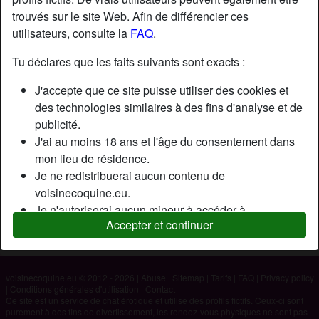
trouvés sur le site Web. Afin de différencier ces
utilisateurs, consulte la
FAQ
.
Nickname:
Pedroijh45
Âge:
37
Tu déclares que les faits suivants sont exacts :
Pays:
France
J'accepte que ce site puisse utiliser des cookies et
Département:
Loire-Atlantique
des technologies similaires à des fins d'analyse et de
Sexe:
Homme
publicité.
J'ai au moins 18 ans et l'âge du consentement dans
mon lieu de résidence.
Description
Je ne redistribuerai aucun contenu de
N'a pas encore saisi de description
voisinecoquine.eu.
Je n'autoriserai aucun mineur à accéder à
Cherche
Accepter et continuer
voisinecoquine.eu ou à tout matériel qu'il contient.
N'a spécifié aucune préférence
Tout contenu que je consulte ou télécharge sur
voisinecoquine.eu est destiné à mon usage personnel
et je ne le montrerai pas à un mineur.
voisinecoquine.eu © 2012 - 2026
|
Abuse
|
Sitemap
|
Tarifs
|
FAQ
|
Privacy policy
|
Conditions générales d'utilisation
|
Contact
Je n'ai pas été contacté par les fournisseurs de ce
Ce site est un service de chat érotique et utilise des profils fictifs. Ceux-ci sont
matériel, et je choisis volontiers de le visualiser ou de
purement à des fins de divertissement, les rendez-vous physiques ne sont pas