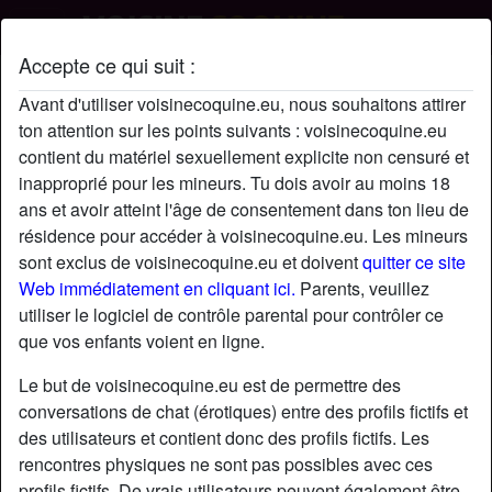
Accepte ce qui suit :
Pedroijh45's profil
Avant d'utiliser voisinecoquine.eu, nous souhaitons attirer
ton attention sur les points suivants : voisinecoquine.eu
contient du matériel sexuellement explicite non censuré et
inapproprié pour les mineurs. Tu dois avoir au moins 18
ans et avoir atteint l'âge de consentement dans ton lieu de
résidence pour accéder à voisinecoquine.eu. Les mineurs
sont exclus de voisinecoquine.eu et doivent
quitter ce site
Web immédiatement en cliquant ici.
Parents, veuillez
utiliser le logiciel de contrôle parental pour contrôler ce
que vos enfants voient en ligne.
Le but de voisinecoquine.eu est de permettre des
conversations de chat (érotiques) entre des profils fictifs et
des utilisateurs et contient donc des profils fictifs. Les
rencontres physiques ne sont pas possibles avec ces
star
chat
Ajouter
Discuter !
profils fictifs. De vrais utilisateurs peuvent également être