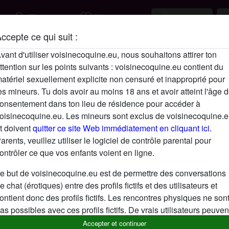
search
favorite_border
Rechercher
S'inscrire
ccepte ce qui suit :
Description
vant d'utiliser voisinecoquine.eu, nous souhaitons attirer ton
ttention sur les points suivants : voisinecoquine.eu contient du
N'a pas encore saisi de description
atériel sexuellement explicite non censuré et inapproprié pour
Cherche
es mineurs. Tu dois avoir au moins 18 ans et avoir atteint l'âge 
onsentement dans ton lieu de résidence pour accéder à
N'a spécifié aucune préférence
oisinecoquine.eu. Les mineurs sont exclus de voisinecoquine.
t doivent
quitter ce site Web immédiatement en cliquant ici.
arents, veuillez utiliser le logiciel de contrôle parental pour
ontrôler ce que vos enfants voient en ligne.
e but de voisinecoquine.eu est de permettre des conversations
e chat (érotiques) entre des profils fictifs et des utilisateurs et
ontient donc des profils fictifs. Les rencontres physiques ne son
as possibles avec ces profils fictifs. De vrais utilisateurs peuven
galement être trouvés sur le site Web. Afin de différencier ces
Accepter et continuer