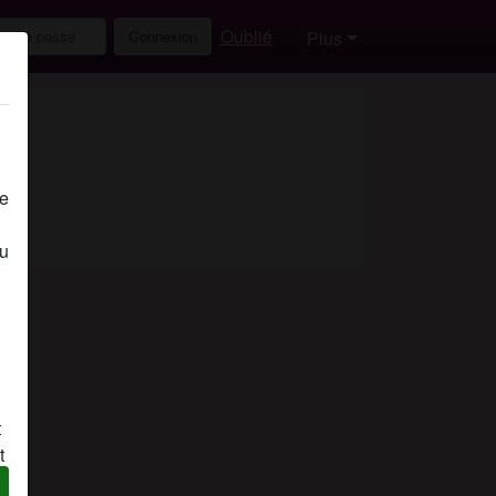
Oublié
Connexion
Plus
de
eu
t
t