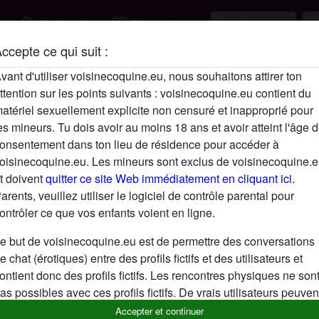
search
favorite_border
Rechercher
S'inscrire
ccepte ce qui suit :
Description
vant d'utiliser voisinecoquine.eu, nous souhaitons attirer ton
ttention sur les points suivants : voisinecoquine.eu contient du
N'a pas encore saisi de description
atériel sexuellement explicite non censuré et inapproprié pour
Cherche
es mineurs. Tu dois avoir au moins 18 ans et avoir atteint l'âge 
onsentement dans ton lieu de résidence pour accéder à
N'a spécifié aucune préférence
oisinecoquine.eu. Les mineurs sont exclus de voisinecoquine.
t doivent
quitter ce site Web immédiatement en cliquant ici.
arents, veuillez utiliser le logiciel de contrôle parental pour
ontrôler ce que vos enfants voient en ligne.
e but de voisinecoquine.eu est de permettre des conversations
e chat (érotiques) entre des profils fictifs et des utilisateurs et
ontient donc des profils fictifs. Les rencontres physiques ne son
as possibles avec ces profils fictifs. De vrais utilisateurs peuven
galement être trouvés sur le site Web. Afin de différencier ces
Accepter et continuer