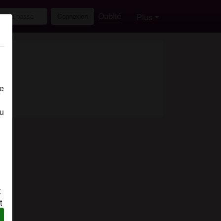
Oublié
Connexion
Plus
de
eu
t
t