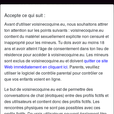
Accepte ce qui suit :
pilk's profil
Avant d'utiliser voisinecoquine.eu, nous souhaitons attirer
ton attention sur les points suivants : voisinecoquine.eu
contient du matériel sexuellement explicite non censuré et
inapproprié pour les mineurs. Tu dois avoir au moins 18
ans et avoir atteint l'âge de consentement dans ton lieu de
résidence pour accéder à voisinecoquine.eu. Les mineurs
sont exclus de voisinecoquine.eu et doivent
quitter ce site
Web immédiatement en cliquant ici.
Parents, veuillez
utiliser le logiciel de contrôle parental pour contrôler ce
que vos enfants voient en ligne.
Le but de voisinecoquine.eu est de permettre des
conversations de chat (érotiques) entre des profils fictifs et
des utilisateurs et contient donc des profils fictifs. Les
rencontres physiques ne sont pas possibles avec ces
star
chat
Ajouter
Discuter !
profils fictifs. De vrais utilisateurs peuvent également être