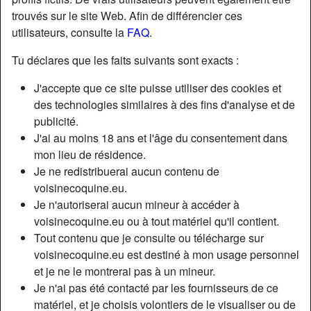
trouvés sur le site Web. Afin de différencier ces
utilisateurs, consulte la
FAQ
.
Nickname:
Pilk
Âge:
44
Tu déclares que les faits suivants sont exacts :
Pays:
France
J'accepte que ce site puisse utiliser des cookies et
Département:
Hauts-de-Seine
des technologies similaires à des fins d'analyse et de
Sexe:
Homme
publicité.
Relation:
Célibataire
J'ai au moins 18 ans et l'âge du consentement dans
Couleur des cheveux:
Brunette
mon lieu de résidence.
Je ne redistribuerai aucun contenu de
Couleur des yeux:
Brun
voisinecoquine.eu.
Taille:
170 cm
Je n'autoriserai aucun mineur à accéder à
Poids:
65 Kg
voisinecoquine.eu ou à tout matériel qu'il contient.
Épilé(e):
if necessary
Tout contenu que je consulte ou télécharge sur
voisinecoquine.eu est destiné à mon usage personnel
Description
et je ne le montrerai pas à un mineur.
Je n'ai pas été contacté par les fournisseurs de ce
N'a pas encore saisi de description
matériel, et je choisis volontiers de le visualiser ou de