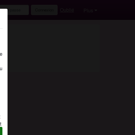
Oublié
Connexion
Plus
de
eu
t
t