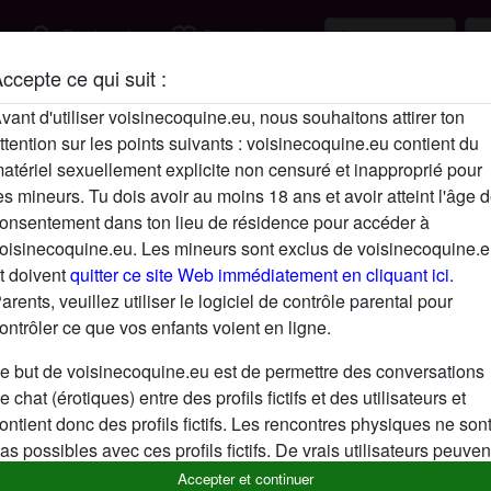
search
favorite_border
Rechercher
S'inscrire
ccepte ce qui suit :
Description
vant d'utiliser voisinecoquine.eu, nous souhaitons attirer ton
ttention sur les points suivants : voisinecoquine.eu contient du
N'a pas encore saisi de description
atériel sexuellement explicite non censuré et inapproprié pour
Cherche
es mineurs. Tu dois avoir au moins 18 ans et avoir atteint l'âge 
onsentement dans ton lieu de résidence pour accéder à
N'a spécifié aucune préférence
oisinecoquine.eu. Les mineurs sont exclus de voisinecoquine.
t doivent
quitter ce site Web immédiatement en cliquant ici.
arents, veuillez utiliser le logiciel de contrôle parental pour
ontrôler ce que vos enfants voient en ligne.
e but de voisinecoquine.eu est de permettre des conversations
e chat (érotiques) entre des profils fictifs et des utilisateurs et
ontient donc des profils fictifs. Les rencontres physiques ne son
as possibles avec ces profils fictifs. De vrais utilisateurs peuven
galement être trouvés sur le site Web. Afin de différencier ces
Accepter et continuer