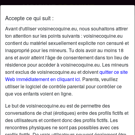
Accepte ce qui suit :
Sosso's profil
Avant d'utiliser voisinecoquine.eu, nous souhaitons attirer
ton attention sur les points suivants : voisinecoquine.eu
contient du matériel sexuellement explicite non censuré et
inapproprié pour les mineurs. Tu dois avoir au moins 18
ans et avoir atteint l'âge de consentement dans ton lieu de
résidence pour accéder à voisinecoquine.eu. Les mineurs
sont exclus de voisinecoquine.eu et doivent
quitter ce site
Web immédiatement en cliquant ici.
Parents, veuillez
utiliser le logiciel de contrôle parental pour contrôler ce
que vos enfants voient en ligne.
Le but de voisinecoquine.eu est de permettre des
conversations de chat (érotiques) entre des profils fictifs et
des utilisateurs et contient donc des profils fictifs. Les
rencontres physiques ne sont pas possibles avec ces
star
chat
Ajouter
Discuter !
profils fictifs. De vrais utilisateurs peuvent également être