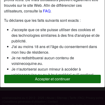
trouvés sur le site Web. Afin de différencier ces
utilisateurs, consulte la
FAQ
.
Nickname:
Sosso
Âge:
47
Tu déclares que les faits suivants sont exacts :
Pays:
France
J'accepte que ce site puisse utiliser des cookies et
Département:
Haute-Garonne
des technologies similaires à des fins d'analyse et de
Sexe:
Homme
publicité.
Sexualité:
Hétéro
J'ai au moins 18 ans et l'âge du consentement dans
mon lieu de résidence.
Je ne redistribuerai aucun contenu de
Description
voisinecoquine.eu.
N'a pas encore saisi de description
Je n'autoriserai aucun mineur à accéder à
voisinecoquine.eu ou à tout matériel qu'il contient.
Cherche
Accepter et continuer
Tout contenu que je consulte ou télécharge sur
Femme
voisinecoquine.eu est destiné à mon usage personnel
et je ne le montrerai pas à un mineur.
Je n'ai pas été contacté par les fournisseurs de ce
voisinecoquine.eu © 2012 - 2026
|
Abuse
|
Sitemap
|
Tarifs
|
FAQ
|
Privacy policy
|
Conditions générales d'utilisation
|
Contact
matériel, et je choisis volontiers de le visualiser ou de