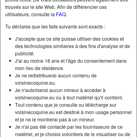
trouvés sur le site Web. Afin de différencier ces
utilisateurs, consulte la
FAQ
.
Tu déclares que les faits suivants sont exacts :
J'accepte que ce site puisse utiliser des cookies et
des technologies similaires à des fins d'analyse et de
publicité.
J'ai au moins 18 ans et l'âge du consentement dans
mon lieu de résidence.
Je ne redistribuerai aucun contenu de
voisinecoquine.eu.
Je n'autoriserai aucun mineur à accéder à
Nickname:
Oceanschild
voisinecoquine.eu ou à tout matériel qu'il contient.
Âge:
32
Tout contenu que je consulte ou télécharge sur
Pays:
France
voisinecoquine.eu est destiné à mon usage personnel
Département:
Haute-Garonne
et je ne le montrerai pas à un mineur.
Sexe:
Femme
Je n'ai pas été contacté par les fournisseurs de ce
Sexualité:
Hétéro
matériel, et je choisis volontiers de le visualiser ou de