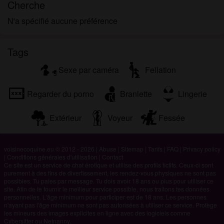
Cherche
N'a spécifié aucune préférence
Tags
Sexe par caméra
Fellation
Regarder du porno
Branlette
Lingerie
Extérieur
Voyeur
Fessée
voisinecoquine.eu © 2012 - 2026
|
Abuse
|
Sitemap
|
Tarifs
|
FAQ
|
Privacy policy
|
Conditions générales d'utilisation
|
Contact
Ce site est un service de chat érotique et utilise des profils fictifs. Ceux-ci sont
purement à des fins de divertissement, les rendez-vous physiques ne sont pas
possibles. Tu paies par message. Tu dois avoir 18 ans ou plus pour utiliser ce
site. Afin de te fournir le meilleur service possible, nous traitons tes données
personnelles. L'âge minimum pour participer est de 18 ans. Les personnes
n'ayant pas l'âge minimum ne sont pas autorisées à utiliser ce service. Protège
les mineurs des images explicites en ligne avec des logiciels comme
Cybersitter ou Netnanny.