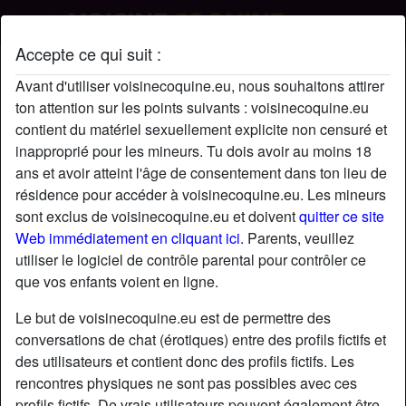
Accepte ce qui suit :
oceanschild's profil
Avant d'utiliser voisinecoquine.eu, nous souhaitons attirer
ton attention sur les points suivants : voisinecoquine.eu
radio_button_checked
contient du matériel sexuellement explicite non censuré et
inapproprié pour les mineurs. Tu dois avoir au moins 18
ans et avoir atteint l'âge de consentement dans ton lieu de
résidence pour accéder à voisinecoquine.eu. Les mineurs
sont exclus de voisinecoquine.eu et doivent
quitter ce site
Web immédiatement en cliquant ici.
Parents, veuillez
utiliser le logiciel de contrôle parental pour contrôler ce
que vos enfants voient en ligne.
Le but de voisinecoquine.eu est de permettre des
conversations de chat (érotiques) entre des profils fictifs et
des utilisateurs et contient donc des profils fictifs. Les
rencontres physiques ne sont pas possibles avec ces
star
chat
Ajouter
Discuter !
profils fictifs. De vrais utilisateurs peuvent également être