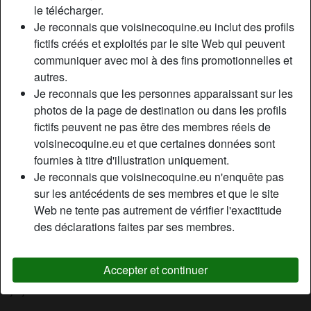
le télécharger.
Relation:
Célibataire
Je reconnais que voisinecoquine.eu inclut des profils
Couleur des cheveux:
Brunette
fictifs créés et exploités par le site Web qui peuvent
Couleur des yeux:
Brun
communiquer avec moi à des fins promotionnelles et
Taille:
160 cm
autres.
Poids:
51 Kg
Je reconnais que les personnes apparaissant sur les
Épilé(e):
Oui
photos de la page de destination ou dans les profils
Fumeur(euse):
Non
fictifs peuvent ne pas être des membres réels de
voisinecoquine.eu et que certaines données sont
fournies à titre d'illustration uniquement.
Description
person_pin
Je reconnais que voisinecoquine.eu n'enquête pas
Je suis Rachel, je me trouve pas mal, mais c’est difficile de
sur les antécédents de ses membres et que le site
se juger soi-même. Rassurez-vous je ne suis pas vénale,
Web ne tente pas autrement de vérifier l'exactitude
c’est gratuit pour un plan avec moi, il faut le préciser, on ne
des déclarations faites par ses membres.
sait jamais. C’est juste du sexe en fait je ne cherche rien
d’autre. La position que je préfère c’est que vous soyez
Accepter et continuer
assis sur une chaise et que je vous chevauche, en général
je jouis en 7 ou 8 minutes.