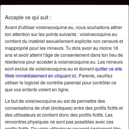
Accepte ce qui suit :
Roch's profil
Avant d'utiliser voisinecoquine.eu, nous souhaitons attirer
ton attention sur les points suivants : voisinecoquine.eu
contient du matériel sexuellement explicite non censuré et
inapproprié pour les mineurs. Tu dois avoir au moins 18
ans et avoir atteint l'âge de consentement dans ton lieu de
résidence pour accéder à voisinecoquine.eu. Les mineurs
sont exclus de voisinecoquine.eu et doivent
quitter ce site
Web immédiatement en cliquant ici.
Parents, veuillez
utiliser le logiciel de contrôle parental pour contrôler ce
que vos enfants voient en ligne.
Le but de voisinecoquine.eu est de permettre des
conversations de chat (érotiques) entre des profils fictifs et
des utilisateurs et contient donc des profils fictifs. Les
rencontres physiques ne sont pas possibles avec ces
star
chat
Ajouter
Discuter !
profils fictifs. De vrais utilisateurs peuvent également être