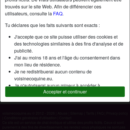
trouvés sur le site Web. Afin de différencier ces
utilisateurs, consulte la
FAQ
.
Nickname:
Roch
Âge:
41
Tu déclares que les faits suivants sont exacts :
Pays:
France
J'accepte que ce site puisse utiliser des cookies et
Département:
Haut-Rhin
des technologies similaires à des fins d'analyse et de
Sexe:
Homme
publicité.
J'ai au moins 18 ans et l'âge du consentement dans
mon lieu de résidence.
Description
Je ne redistribuerai aucun contenu de
N'a pas encore saisi de description
voisinecoquine.eu.
Je n'autoriserai aucun mineur à accéder à
Cherche
Accepter et continuer
voisinecoquine.eu ou à tout matériel qu'il contient.
N'a spécifié aucune préférence
Tout contenu que je consulte ou télécharge sur
voisinecoquine.eu est destiné à mon usage personnel
et je ne le montrerai pas à un mineur.
voisinecoquine.eu © 2012 - 2026
|
Abuse
|
Sitemap
|
Tarifs
|
FAQ
|
Privacy policy
|
Conditions générales d'utilisation
|
Contact
Je n'ai pas été contacté par les fournisseurs de ce
Ce site est un service de chat érotique et utilise des profils fictifs. Ceux-ci sont
matériel, et je choisis volontiers de le visualiser ou de
purement à des fins de divertissement, les rendez-vous physiques ne sont pas