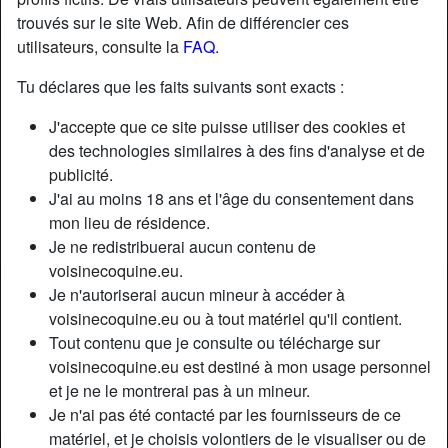
trouvés sur le site Web. Afin de différencier ces
utilisateurs, consulte la
FAQ
.
Tu déclares que les faits suivants sont exacts :
J'accepte que ce site puisse utiliser des cookies et
des technologies similaires à des fins d'analyse et de
publicité.
J'ai au moins 18 ans et l'âge du consentement dans
mon lieu de résidence.
Je ne redistribuerai aucun contenu de
voisinecoquine.eu.
Je n'autoriserai aucun mineur à accéder à
Nickname:
Croni33
voisinecoquine.eu ou à tout matériel qu'il contient.
Âge:
30
Tout contenu que je consulte ou télécharge sur
Pays:
France
voisinecoquine.eu est destiné à mon usage personnel
Département:
Gironde
et je ne le montrerai pas à un mineur.
Sexe:
Homme
Je n'ai pas été contacté par les fournisseurs de ce
matériel, et je choisis volontiers de le visualiser ou de