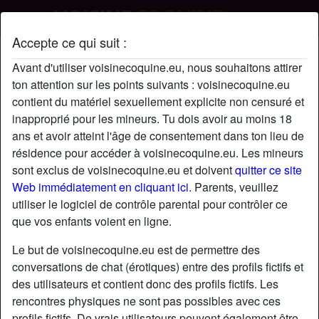
Accepte ce qui suit :
Croni33's profil
Avant d'utiliser voisinecoquine.eu, nous souhaitons attirer
ton attention sur les points suivants : voisinecoquine.eu
contient du matériel sexuellement explicite non censuré et
inapproprié pour les mineurs. Tu dois avoir au moins 18
ans et avoir atteint l'âge de consentement dans ton lieu de
résidence pour accéder à voisinecoquine.eu. Les mineurs
sont exclus de voisinecoquine.eu et doivent
quitter ce site
Web immédiatement en cliquant ici.
Parents, veuillez
utiliser le logiciel de contrôle parental pour contrôler ce
que vos enfants voient en ligne.
Le but de voisinecoquine.eu est de permettre des
conversations de chat (érotiques) entre des profils fictifs et
des utilisateurs et contient donc des profils fictifs. Les
rencontres physiques ne sont pas possibles avec ces
star
chat
Ajouter
Discuter !
profils fictifs. De vrais utilisateurs peuvent également être