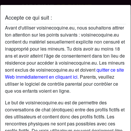
Accepte ce qui suit :
JoubertBitch's profil
Avant d'utiliser voisinecoquine.eu, nous souhaitons attirer
ton attention sur les points suivants : voisinecoquine.eu
contient du matériel sexuellement explicite non censuré et
inapproprié pour les mineurs. Tu dois avoir au moins 18
ans et avoir atteint l'âge de consentement dans ton lieu de
résidence pour accéder à voisinecoquine.eu. Les mineurs
sont exclus de voisinecoquine.eu et doivent
quitter ce site
Web immédiatement en cliquant ici.
Parents, veuillez
utiliser le logiciel de contrôle parental pour contrôler ce
que vos enfants voient en ligne.
Le but de voisinecoquine.eu est de permettre des
conversations de chat (érotiques) entre des profils fictifs et
des utilisateurs et contient donc des profils fictifs. Les
rencontres physiques ne sont pas possibles avec ces
star
chat
Ajouter
Discuter !
profils fictifs. De vrais utilisateurs peuvent également être