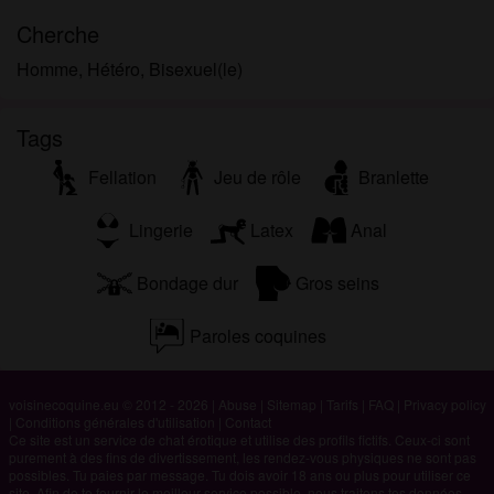
Cherche
Homme, Hétéro, Bisexuel(le)
Tags
Fellation
Jeu de rôle
Branlette
Lingerie
Latex
Anal
Bondage dur
Gros seins
Paroles coquines
voisinecoquine.eu © 2012 - 2026
|
Abuse
|
Sitemap
|
Tarifs
|
FAQ
|
Privacy policy
|
Conditions générales d'utilisation
|
Contact
Ce site est un service de chat érotique et utilise des profils fictifs. Ceux-ci sont
purement à des fins de divertissement, les rendez-vous physiques ne sont pas
possibles. Tu paies par message. Tu dois avoir 18 ans ou plus pour utiliser ce
site. Afin de te fournir le meilleur service possible, nous traitons tes données