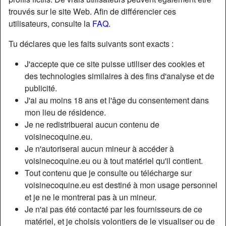
trouvés sur le site Web. Afin de différencier ces
utilisateurs, consulte la
FAQ
.
Tu déclares que les faits suivants sont exacts :
J'accepte que ce site puisse utiliser des cookies et
des technologies similaires à des fins d'analyse et de
publicité.
J'ai au moins 18 ans et l'âge du consentement dans
mon lieu de résidence.
Je ne redistribuerai aucun contenu de
voisinecoquine.eu.
Je n'autoriserai aucun mineur à accéder à
Nickname:
JoubertBitch
voisinecoquine.eu ou à tout matériel qu'il contient.
Âge:
35
Tout contenu que je consulte ou télécharge sur
Pays:
France
voisinecoquine.eu est destiné à mon usage personnel
Département:
Gironde
et je ne le montrerai pas à un mineur.
Sexe:
Femme
Je n'ai pas été contacté par les fournisseurs de ce
Sexualité:
Hétéro
matériel, et je choisis volontiers de le visualiser ou de