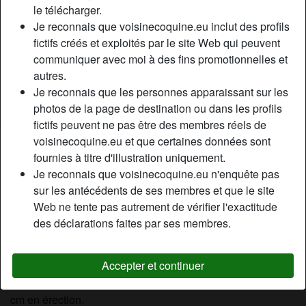
le télécharger.
Relation:
Célibataire
Je reconnais que voisinecoquine.eu inclut des profils
Couleur des cheveux:
Foncé
fictifs créés et exploités par le site Web qui peuvent
Couleur des yeux:
Bleu
communiquer avec moi à des fins promotionnelles et
Taille:
173 cm
autres.
Épilé(e):
Oui
Je reconnais que les personnes apparaissant sur les
Fumeur(euse):
À l'occasion
photos de la page de destination ou dans les profils
fictifs peuvent ne pas être des membres réels de
voisinecoquine.eu et que certaines données sont
Description
person_pin
fournies à titre d'illustration uniquement.
Bonsoir, je suis une femme amateur et je cherche un
Je reconnais que voisinecoquine.eu n'enquête pas
homme avec qui pratiquer la gorge profonde. Je sais, dit
sur les antécédents de ses membres et que le site
comme ça c’est bizarre alors je m’explique. Je suis actrice
Web ne tente pas autrement de vérifier l'exactitude
porno et plusieurs réalisateurs me demandent si je sais
des déclarations faites par ses membres.
pratiquer la fellation avec gorge profonde. A vrai dire j’ai
déjà eu l’occasion de pratiquer un peu mais je cherche
Accepter et continuer
quelqu’un pour m’améliorer. Pour que ce soit vraiment utile
il faudrait quelqu’un de plutôt bien membré, minimum 16
cm en érection.