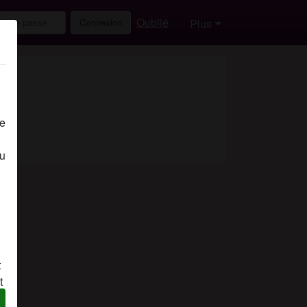
Oublié
Connexion
Plus
de
eu
t
t