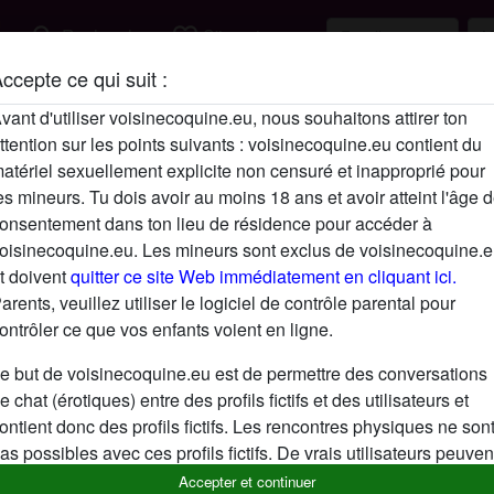
search
favorite_border
Rechercher
S'inscrire
ccepte ce qui suit :
Description
vant d'utiliser voisinecoquine.eu, nous souhaitons attirer ton
ttention sur les points suivants : voisinecoquine.eu contient du
N'a pas encore saisi de description
atériel sexuellement explicite non censuré et inapproprié pour
Cherche
es mineurs. Tu dois avoir au moins 18 ans et avoir atteint l'âge 
onsentement dans ton lieu de résidence pour accéder à
N'a spécifié aucune préférence
oisinecoquine.eu. Les mineurs sont exclus de voisinecoquine.
t doivent
quitter ce site Web immédiatement en cliquant ici.
arents, veuillez utiliser le logiciel de contrôle parental pour
ontrôler ce que vos enfants voient en ligne.
e but de voisinecoquine.eu est de permettre des conversations
e chat (érotiques) entre des profils fictifs et des utilisateurs et
ontient donc des profils fictifs. Les rencontres physiques ne son
as possibles avec ces profils fictifs. De vrais utilisateurs peuven
galement être trouvés sur le site Web. Afin de différencier ces
Accepter et continuer