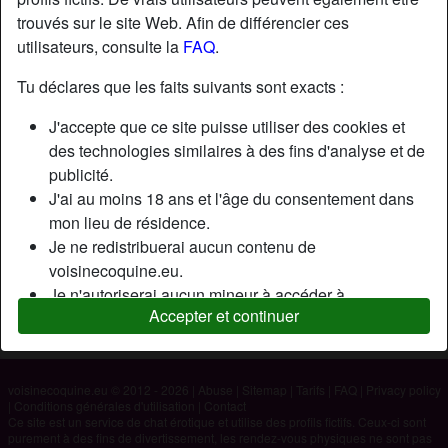
trouvés sur le site Web. Afin de différencier ces
utilisateurs, consulte la
FAQ
.
Nickname:
Wael
Âge:
40
Tu déclares que les faits suivants sont exacts :
Pays:
France
J'accepte que ce site puisse utiliser des cookies et
Département:
Alpes-Maritimes
des technologies similaires à des fins d'analyse et de
Sexe:
Homme
publicité.
J'ai au moins 18 ans et l'âge du consentement dans
mon lieu de résidence.
Description
Je ne redistribuerai aucun contenu de
N'a pas encore saisi de description
voisinecoquine.eu.
Je n'autoriserai aucun mineur à accéder à
Cherche
Accepter et continuer
voisinecoquine.eu ou à tout matériel qu'il contient.
N'a spécifié aucune préférence
Tout contenu que je consulte ou télécharge sur
voisinecoquine.eu est destiné à mon usage personnel
et je ne le montrerai pas à un mineur.
voisinecoquine.eu © 2012 - 2026
|
Abuse
|
Sitemap
|
Tarifs
|
FAQ
|
Privacy policy
|
Conditions générales d'utilisation
|
Contact
Je n'ai pas été contacté par les fournisseurs de ce
Ce site est un service de chat érotique et utilise des profils fictifs. Ceux-ci sont
matériel, et je choisis volontiers de le visualiser ou de
purement à des fins de divertissement, les rendez-vous physiques ne sont pas