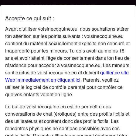
Accepte ce qui suit :
Wael's profil
Avant d'utiliser voisinecoquine.eu, nous souhaitons attirer
ton attention sur les points suivants : voisinecoquine.eu
contient du matériel sexuellement explicite non censuré et
inapproprié pour les mineurs. Tu dois avoir au moins 18
ans et avoir atteint l'âge de consentement dans ton lieu de
résidence pour accéder à voisinecoquine.eu. Les mineurs
sont exclus de voisinecoquine.eu et doivent
quitter ce site
Web immédiatement en cliquant ici.
Parents, veuillez
utiliser le logiciel de contrôle parental pour contrôler ce
que vos enfants voient en ligne.
Le but de voisinecoquine.eu est de permettre des
conversations de chat (érotiques) entre des profils fictifs et
des utilisateurs et contient donc des profils fictifs. Les
rencontres physiques ne sont pas possibles avec ces
star
chat
Ajouter
Discuter !
profils fictifs. De vrais utilisateurs peuvent également être